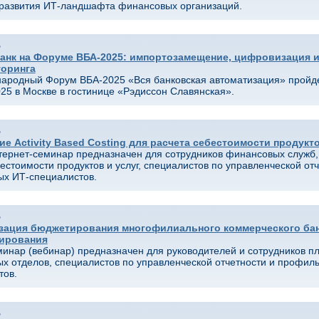
развития ИТ-ландшафта финансовых организаций.
5
анк на Форуме ВБА-2025: импортозамещение, цифровизация и
оринга
народный Форум ВБА-2025 «Вся банковская автоматизация» пройде
025 в Москве в гостинице «Рэдиссон Славянская».
5
е Activity Based Costing для расчета себестоимости продукт
нтернет-семинар предназначен для сотрудников финансовых служб,
естоимости продуктов и услуг, специалистов по управленческой отч
х ИТ-специалистов.
5
зация бюджетирования многофилиального коммерческого бан
ирования
еминар (вебинар) предназначен для руководителей и сотрудников п
х отделов, специалистов по управленческой отчетности и профил
тов.
5