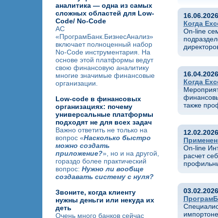
аналитика — одна из самых
сложных областей для Low-
16.06.202
Code/ No-Code
Когда Exc
АС
On-line с
«ПрограмБанк.БизнесАнализ»
подраздел
включает полноценный набор
директоро
No-Code инструментария. На
основе этой платформы ведут
свою финансовую аналитику
16.04.202
многие значимые финансовые
Когда Exc
организации.
Мероприят
финансовы
Low-code в финансовых
также про
организациях: почему
универсальные платформы
подходят не для всех задач
Важно ответить не только на
12.02.202
вопрос «
Насколько быстро
Применени
можно создать
On-line И
приложение?
», но и на другой,
расчет себ
гораздо более практический
профильны
вопрос:
Нужно ли вообще
создавать систему с нуля?
03.02.202
Звоните, когда клиенту
ПрограмБ
нужны деньги или некуда их
Специалис
деть
импортоне
Очень много банков сейчас