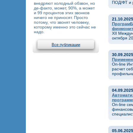
ПОД/ФТ и 
внедряют холодный обзвон, но
де-факто, может, 90%, а может
и 99 процентов этих звонков
ничего не приносят. Просто
21.10.202
потому, что звонят человеку,
ПрограмБ
которому именно это сейчас не
финмонит
надо.
XII Между
октября 2
Все публикации
30.09.202
Применени
On-line И
расчет себ
профильны
04.09.202
Автомати
программ
On-line с
финансовы
специалис
05.06.202