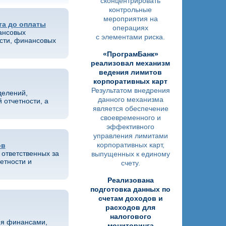
сконцентрировать
контрольные
мероприятия на
та до оплаты
операциях
ансовых
с элементами риска.
сти, финансовых
«ПрограмБанк»
реализовал механизм
ведения лимитов
корпоративных карт
Результатом внедрения
делений,
данного механизма
 отчетности, а
является обеспечение
своевременного и
эффективного
управления лимитами
корпоративных карт,
ов
 ответственных за
выпущенных к единому
етности и
счету.
Реализована
подготовка данных по
счетам доходов и
расходов для
налогового
ия финансами,
мониторинга