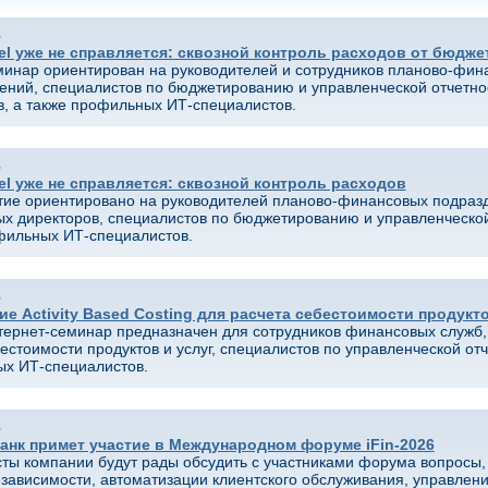
6
el уже не справляется: сквозной контроль расходов от бюдже
еминар ориентирован на руководителей и сотрудников планово-фин
ений, специалистов по бюджетированию и управленческой отчетно
в, а также профильных ИТ-специалистов.
6
el уже не справляется: сквозной контроль расходов
ие ориентировано на руководителей планово-финансовых подраз
х директоров, специалистов по бюджетированию и управленческой
фильных ИТ-специалистов.
6
е Activity Based Costing для расчета себестоимости продукт
нтернет-семинар предназначен для сотрудников финансовых служб,
естоимости продуктов и услуг, специалистов по управленческой отч
х ИТ-специалистов.
6
анк примет участие в Международном форуме iFin-2026
ты компании будут рады обсудить с участниками форума вопросы,
зависимости, автоматизации клиентского обслуживания, управлен