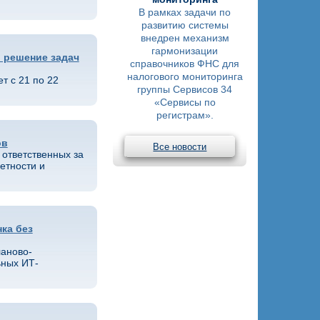
В рамках задачи по
развитию системы
внедрен механизм
гармонизации
 решение задач
справочников ФНС для
налогового мониторинга
т с 21 по 22
группы Сервисов 34
«Сервисы по
регистрам».
ов
Все новости
 ответственных за
етности и
ка без
ланово-
ьных ИТ-