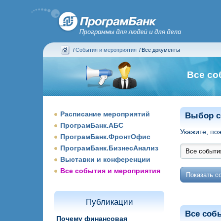
/
События и мероприятия
/
Все документы
Все со
Расписание мероприятий
Выбор с
ПрограмБанк.АБС
Укажите, по
ПрограмБанк.ФронтОфис
ПрограмБанк.БизнесАнализ
Выставки и конференции
Все события и мероприятия
Публикации
Все соб
Почему финансовая