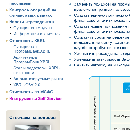
пассивами
Заменить MS Excel на промы
приложения разных пользова
Контроль операций на
финансовых рынках
Создать единую логическую 
финансово-аналитических по
Налоги нерезидентов
Создать новые приложения 
Функционал модуля
финансово-аналитических за
Информация о клиентах
Сократить сроки на решение
Отчетность XBRL
пользователи смогут самост
Функционал
службе потребуется только 
ПрограмБанк.XBRL
Уменьшить расходы на созда
Архитектура
Уменьшить зависимость Ваше
ПрограмБанк.XBRL
Снизить нагрузку на ИТ-служ
Этапы подготовки XBRL-
отчетности
Автоматизируемые рынки
XBRL-CSV 2.0
Отчетность по МСФО
Инструменты Self-Service
Отвечаем на вопросы