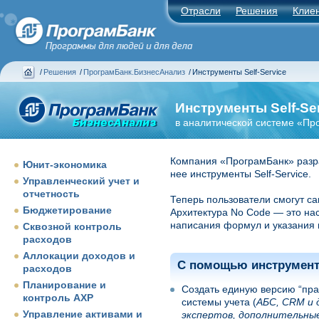
Отрасли
Решения
Клие
/
Решения
/
ПрограмБанк.БизнесАнализ
/
Инструменты Self-Service
Инструменты Self-Se
в аналитической системе «Пр
Компания «ПрограмБанк» разр
Юнит-экономика
нее инструменты Self-Service.
Управленческий учет и
отчетность
Теперь пользователи смогут с
Бюджетирование
Архитектура No Code — это на
написания формул и указания
Сквозной контроль
расходов
Аллокации доходов и
С помощью инструменто
расходов
Планирование и
Создать единую версию “пра
контроль АХР
системы учета (
AБС, CRM и 
Управление активами и
экспертов, дополнительные