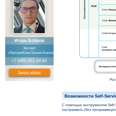
Игорь Бобров
Эксперт
«ПрограмБанк.БизнесАнализ»
+7 (495) 651-84-84
Задать вопрос
Рис
Возможности Self-Servi
С помощью инструментов Self-
настраивать (
без программиро