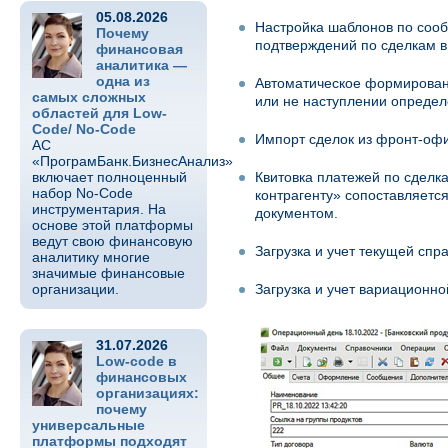
05.08.2026
Настройка шаблонов по соо
Почему
подтверждений по сделкам 
финансовая
аналитика —
одна из
Автоматическое формирован
самых сложных
или не наступлении определ
областей для Low-
Code/ No-Code
Импорт сделок из фронт-офис
АС
«ПрограмБанк.БизнесАнализ»
включает полноценный
Квитовка платежей по сделк
набор No-Code
контрагенту» сопоставляетс
инструментария. На
документом.
основе этой платформы
ведут свою финансовую
Загрузка и учет текущей спр
аналитику многие
значимые финансовые
организации.
Загрузка и учет вариационно
31.07.2026
Low-code в
финансовых
организациях:
почему
универсальные
платформы подходят