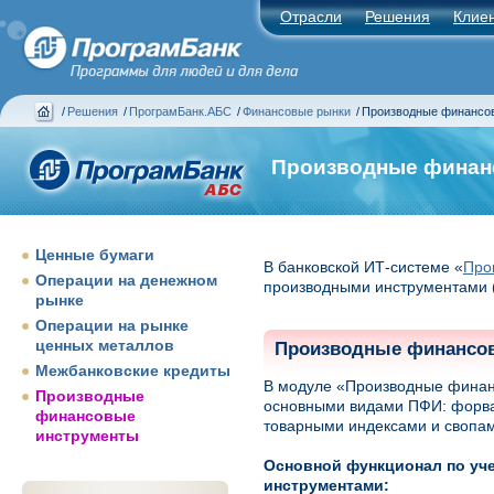
Отрасли
Решения
Клие
/
Решения
/
ПрограмБанк.АБС
/
Финансовые рынки
/
Производные финансо
Производные финан
Ценные бумаги
В банковской ИТ-системе «
Про
Операции на денежном
производными инструментами 
рынке
Операции на рынке
ценных металлов
Производные финансо
Межбанковские кредиты
В модуле «Производные финан
Производные
основными видами ПФИ: форв
финансовые
товарными индексами и свопам
инструменты
Основной функционал по уч
инструментами: