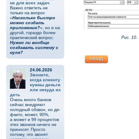
не для всех задач
Важно ответить не
только на вопрос
«
Насколько быстро
можно создать
приложение?
», но и на
другой, гораздо более
Рис. 10
практический вопрос:
Нужно ли вообще
создавать систему с
нуля?
назад
24.06.2026
Звоните,
когда клиенту
нужны деньги
или некуда их
деть
Очень много банков
сейчас внедряют
холодный обзвон, но де-
факто, может, 90%,
а может и 99 процентов
этих звонков ничего не
приносят. Просто
потому, что звонят