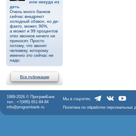
или некуда их
деть
Очень много банков
сейчас внедряют
холодный обзвон, но де-
факто, может, 90%,
а может и 99 процентов
этих звонков ничего не
приносят. Просто
потому, что звонят
человеку, которому
именно это сейчас не
надо.
Все публикации
1989-2026 © ПрограмБанк
Мы в соцсетях:
тел.: +7(495) 651-84-84
info@programbank.ru
Политика по обработке персональных 