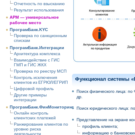
Отчетность по взысканию
Результат использования
АРМ — универсальное
рабочее место
ПрограмБанк.KYC
Проверка по санкционным
спискам
ПрограмБанк.Интеграции
Архитектура комплекса
Взаимодействие с ГИС
ГМП и ГИС ЖКХ
Проверка по реестру МСП
Контроль исключения
Функционал системы «
клиентов из ЕГРЮЛ/ЕГРИП
Цифровой профиль
Поиск физического лица: по
Другие примеры
др.
интеграции
ПрограмБанк.ФинМониторинг
Поиск юридического лица: п
Онлайн контроль
клиентских платежей
Представление на экране ко
Ранжирование клиентов по
профиль клиента;
уровню риска
информацию о банковских 
деятельности