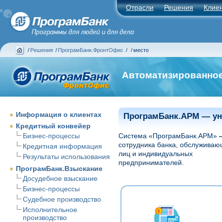
Отрасли
Решения
Клие
/
Решения
/
ПрограмБанк.ФронтОфис
/
/
место
Автоматизированное
Информация о клиентах
ПрограмБанк.АРМ
— ун
Кредитный конвейер
Бизнес-процессы
Система «ПрограмБанк.АРМ»
сотрудника банка, обслуживающ
Кредитная информация
лиц и индивидуальных
Результаты использования
предпринимателей.
ПрограмБанк.Взыскание
Досудебное взыскание
Бизнес-процессы
Судебное производство
Исполнительное
производство